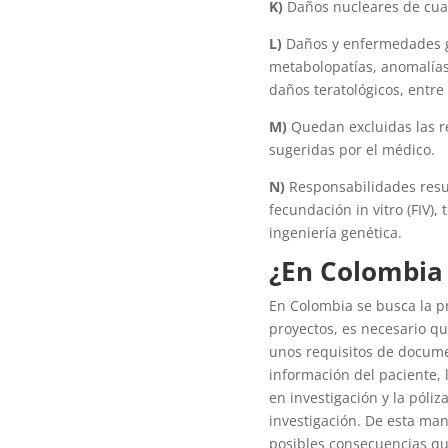
K)
Daños nucleares de cual
L)
Daños y enfermedades ge
metabolopatías, anomalías
daños teratológicos, entre 
M)
Quedan excluidas las r
sugeridas por el médico.
N)
Responsabilidades result
fecundación in vitro (FIV),
ingeniería genética.
¿En Colombia 
En Colombia se busca la pr
proyectos, es necesario qu
unos requisitos de documen
información del paciente, 
en investigación y la póli
investigación. De esta ma
posibles consecuencias que