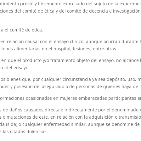
ntimiento previo y libremente expresado del sujeto de la experime
iones del comité de ética y del comité de docencia e investigación
a el comité de ética.
n relación causal con el ensayo clínico, aunque ocurran durante la
iones alimentarias en el hospital, lesiones, entre otras.
n que el producto y/o tratamiento objeto del ensayo, no alcance lo
eto del ensayo.
os bienes que, por cualquier circunstancia ya sea depósito, uso, 
 poder y posesión del asegurado o de personas de quienes haya de 
ormaciones ocasionadas en mujeres embarazadas participantes en
 de daños causados directa e indirectamente por el denominado V
s o mutaciones de este, en relación con la adquisición o transmis
da (sida) o cualquier enfermedad similar, aunque se denomine de 
e las citadas dolencias.