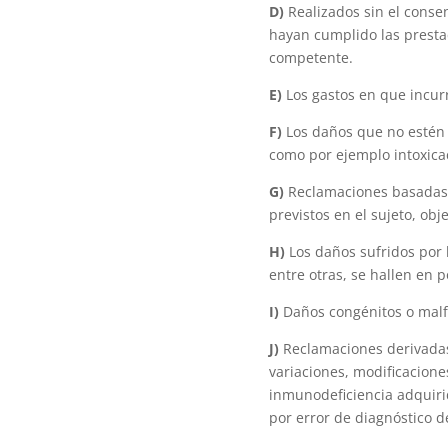
D)
Realizados sin el conse
hayan cumplido las prestac
competente.
E)
Los gastos en que incurr
F)
Los daños que no estén e
como por ejemplo intoxicac
G)
Reclamaciones basadas e
previstos en el sujeto, obj
H)
Los daños sufridos por l
entre otras, se hallen en
I)
Daños congénitos o malf
J)
Reclamaciones derivadas
variaciones, modificacione
inmunodeficiencia adquiri
por error de diagnóstico d