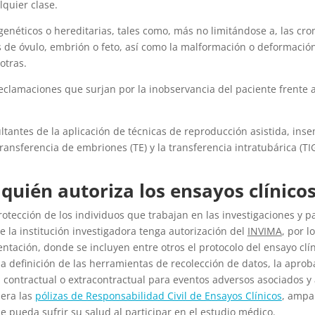
quier clase.
néticos o hereditarias, tales como, más no limitándose a, las cr
 de óvulo, embrión o feto, así como la malformación o deformación
otras.
eclamaciones que surjan por la inobservancia del paciente frente
antes de la aplicación de técnicas de reproducción asistida, insemin
 transferencia de embriones (TE) y la transferencia intratubárica (T
quién autoriza los ensayos clínico
otección de los individuos que trabajan en las investigaciones y pa
e la institución investigadora tenga autorización del
INVIMA
,
por l
tación, donde se incluyen entre otros el protocolo del ensayo clín
la definición de las herramientas de recolección de datos, la aprob
za contractual o extracontractual para eventos adversos asociados y
nera las
pólizas de Responsabilidad Civil de Ensayos Clínicos
,
ampar
 pueda sufrir su salud al participar en el estudio médico.