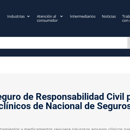
Industrias
Atención al
Intermediarios
Noticias
Trab
consumidor
con 
eguro de Responsabilidad Civil 
clínicos de Nacional de Seguro
ratamientos y medicamentos requiere rigurosos ensayos clínicos pa