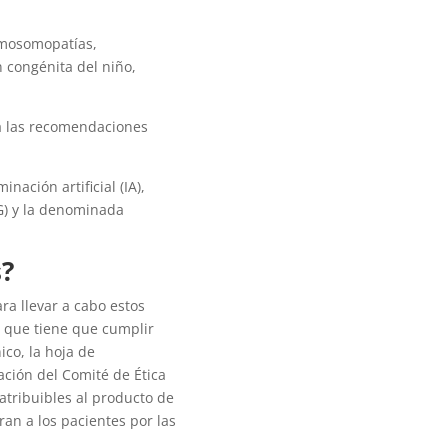
omosomopatías,
 congénita del niño,
 a las recomendaciones
ación artificial (IA),
IG) y la denominada
s?
ra llevar a cabo estos
o que tiene que cumplir
ico, la hoja de
ación del Comité de Ética
 atribuibles al producto de
an a los pacientes por las