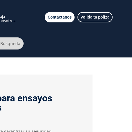
aja
Contáctanos
Valida tu póliza
nosotros
para ensayos
s
ra garantizar su seguridad