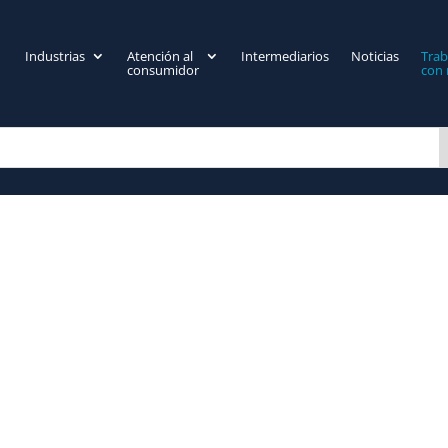
Industrias
Atención al
Intermediarios
Noticias
Trab
consumidor
con 
ntos.