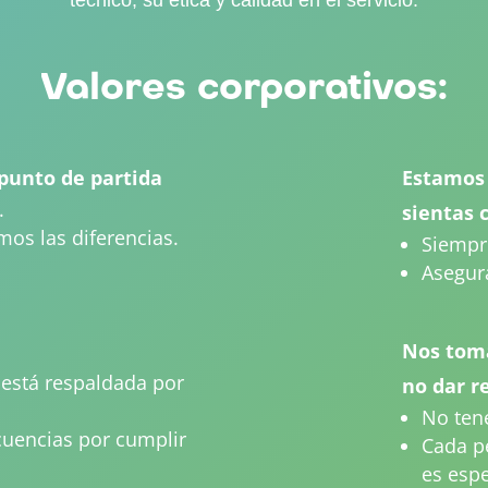
técnico, su ética y calidad en el servicio.
Valores corporativos:
 punto de partida
Estamos
.
sientas 
os las diferencias.
Siempre
Asegur
Nos tom
a está respaldada por
no dar r
No ten
uencias por cumplir
Cada p
es espe