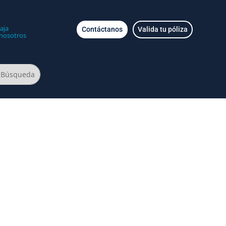
aja
Contáctanos
Valida tu póliza
nosotros