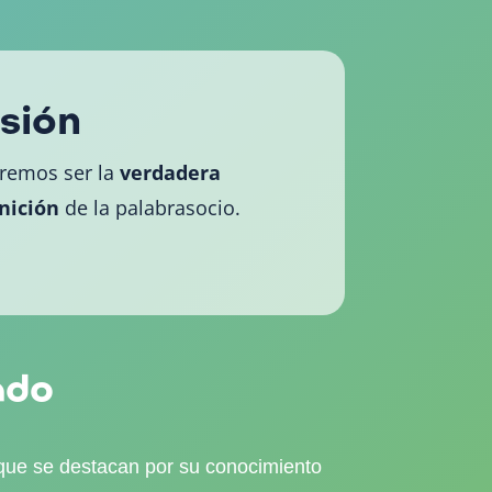
isión
remos ser la
verdadera
nición
de la palabrasocio.
ado
 que se destacan por su conocimiento