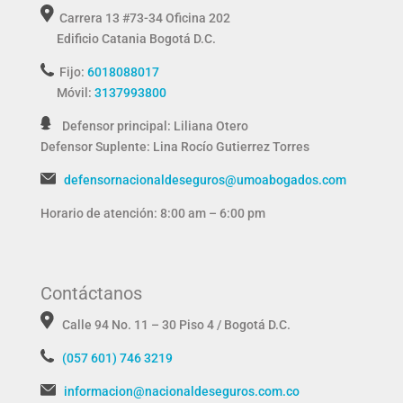
Carrera 13 #73-34 Oficina 202
Edificio Catania
Bogotá D.C.
Fijo:
6018088017
Móvil:
3137993800
Defensor principal: Liliana Otero
Defensor Suplente:
Lina Rocío Gutierrez Torres
defensornacionaldeseguros@umoabogados.com
Horario de atención: 8:00 am – 6:00 pm
Contáctanos
Calle 94 No. 11 – 30 Piso 4 / Bogotá D.C.
(057 601) 746 3219
informacion@nacionaldeseguros.com.co