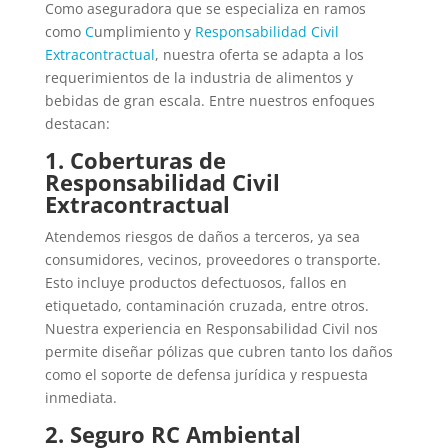
Como aseguradora que se especializa en ramos
como
C
umplimiento y
R
esponsabilidad
C
ivil
Extracontractual
, nuestra oferta se adapta a los
requerimientos de la industria de alimentos y
bebidas de gran escala. Entre nuestros enfoques
destacan:
1. Coberturas de
Responsabilidad Civil
Extracontractual
Atendemos riesgos de daños a terceros, ya sea
consumidores, vecinos, proveedores o transporte.
Esto incluye productos defectuosos, fallos en
etiquetado, contaminación cruzada, entre otros.
Nuestra experiencia en
R
esponsabilidad
C
ivil nos
permite diseñar pólizas que cubren tanto los daños
como el soporte de defensa jurídica
y respuesta
inmediata.
2. Seguro
RC
Ambiental