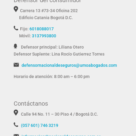
Carrera 13 #73-34 Oficina 202
Edificio Catania
Bogotá D.C.
Fijo:
6018088017
Móvil:
3137993800
Defensor principal: Liliana Otero
Defensor Suplente:
Lina Rocío Gutierrez Torres
defensornacionaldeseguros@umoabogados.com
Horario de atención: 8:00 am – 6:00 pm
Contáctanos
Calle 94 No. 11 – 30 Piso 4 / Bogotá D.C.
(057 601) 746 3219