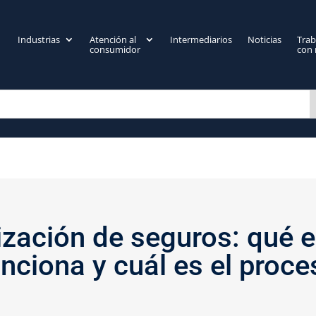
Industrias
Atención al
Intermediarios
Noticias
Trab
consumidor
con 
zación de seguros: qué 
unciona y cuál es el proce