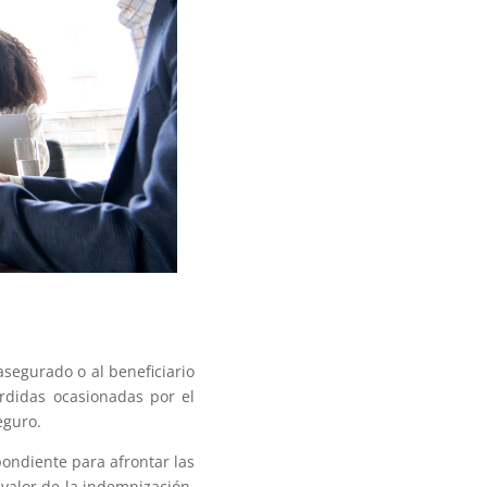
egurado o al beneficiario
érdidas ocasionadas por el
eguro.
ondiente para afrontar las
 valor de la indemnización,