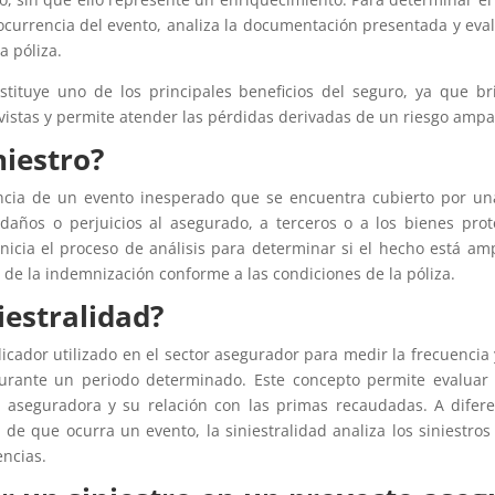
 ocurrencia del evento, analiza la documentación presentada y eva
a póliza.
stituye uno de los principales beneficios del seguro, ya que br
evistas y permite atender las pérdidas derivadas de un riesgo amp
niestro?
ncia de un evento inesperado que se encuentra cubierto por un
daños o perjuicios al asegurado, a terceros o a los bienes pro
inicia el proceso de análisis para determinar si el hecho está am
de la indemnización conforme a las condiciones de la póliza.
iestralidad?
icador utilizado en el sector asegurador para medir la frecuencia
 durante un periodo determinado. Este concepto permite evaluar
a aseguradora y su relación con las primas recaudadas. A difer
d de que ocurra un evento, la siniestralidad analiza los siniestr
ncias.