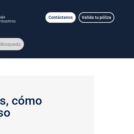
aja
Contáctanos
Valida tu póliza
nosotros
es, cómo
so