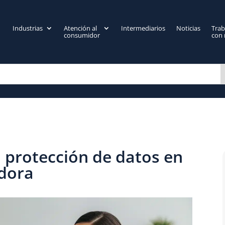
Industrias
Atención al
Intermediarios
Noticias
Trab
consumidor
con 
a protección de datos en
adora