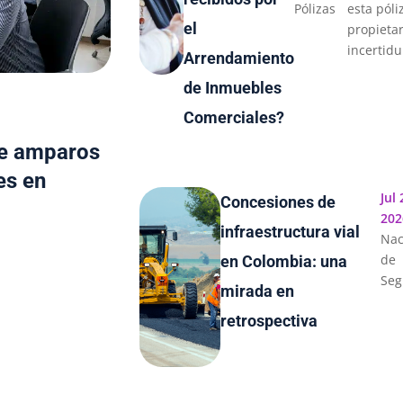
Pólizas
esta póli
el
propietar
incertid
Arrendamiento
de Inmuebles
Comerciales?
re amparos
es en
Jul 
Concesiones de
202
infraestructura vial
Nac
de
en Colombia: una
Seg
mirada en
retrospectiva