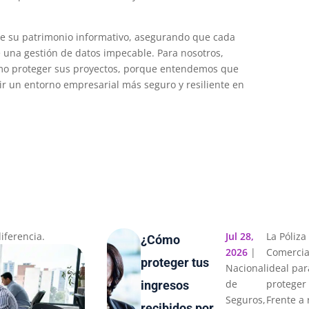
de su patrimonio informativo, asegurando que cada
e una gestión de datos impecable. Para nosotros,
omo proteger sus proyectos, porque entendemos que
ir un entorno empresarial más seguro y resiliente en
iferencia.
Jul 28,
La Póliz
¿Cómo
2026
|
Comercia
proteger tus
Nacional
ideal par
de
proteger 
ingresos
Seguros
,
Frente a
recibidos por