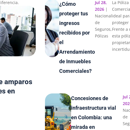
iferencia.
Jul 28,
La Póliz
¿Cómo
2026
|
Comercia
proteger tus
Nacional
ideal par
de
proteger 
ingresos
Seguros
,
Frente a
recibidos por
Pólizas
esta póli
el
propietar
incertid
Arrendamiento
de Inmuebles
Comerciales?
re amparos
es en
Jul 
Concesiones de
202
infraestructura vial
Nac
de
en Colombia: una
Seg
mirada en