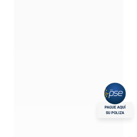
La Póliza de Arrendamiento para Inmuebles
Comerciales de Nacional de Seguros es la
solución ideal para garantizar el pago
puntual del arriendo y proteger la
estabilidad financiera del arrendador.
Frente a riesgos como impagos e
incumplimientos, esta póliza brinda
seguridad y tranquilidad a los propietarios,
asegurando sus ingresos y evitando
incertidumbre.
PAGUE AQUÍ
SU POLIZA