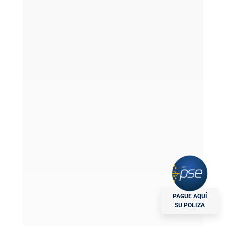
La Póliza de Arrendamiento para Inmuebles
Comerciales de Nacional de Seguros es la
solución ideal para garantizar el pago
puntual del arriendo y proteger la
estabilidad financiera del arrendador.
Frente a riesgos como impagos e
incumplimientos, esta póliza brinda
seguridad y tranquilidad a los propietarios,
asegurando sus ingresos y evitando
PAGUE AQUÍ
SU POLIZA
incertidumbre.