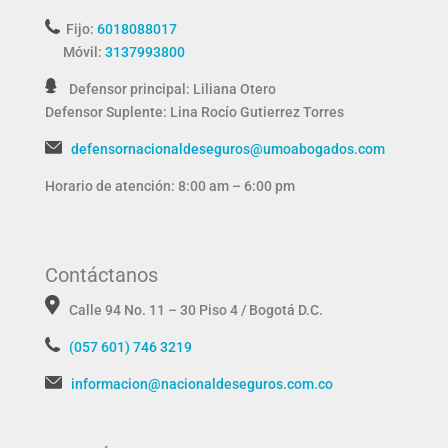
Fijo:
6018088017
Móvil:
3137993800
Defensor principal: Liliana Otero
Defensor Suplente:
Lina Rocío Gutierrez Torres
defensornacionaldeseguros@umoabogados.com
Horario de atención: 8:00 am – 6:00 pm
Contáctanos
Calle 94 No. 11 – 30 Piso 4 / Bogotá D.C.
(057 601) 746 3219
informacion@nacionaldeseguros.com.co