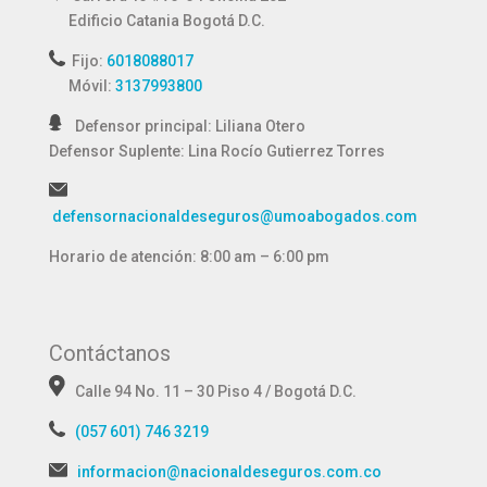
Edificio Catania
Bogotá D.C.
Fijo:
6018088017
Móvil:
3137993800
Defensor principal: Liliana Otero
Defensor Suplente:
Lina Rocío Gutierrez Torres
defensornacionaldeseguros@umoabogados.com
Horario de atención: 8:00 am – 6:00 pm
Contáctanos
Calle 94 No. 11 – 30 Piso 4 / Bogotá D.C.
(057 601) 746 3219
informacion@nacionaldeseguros.com.co